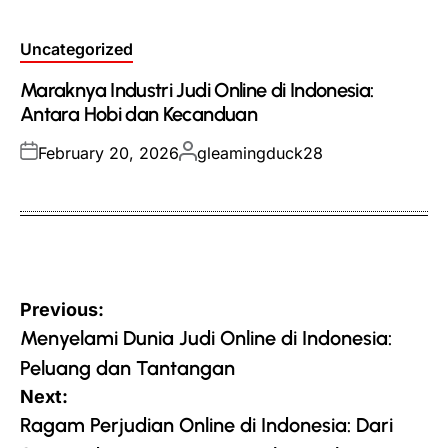
Posted
Uncategorized
in
Maraknya Industri Judi Online di Indonesia:
Antara Hobi dan Kecanduan
Posted
Posted
February 20, 2026
gleamingduck28
on
by
Post
Previous:
navigation
Menyelami Dunia Judi Online di Indonesia:
Peluang dan Tantangan
Next:
Ragam Perjudian Online di Indonesia: Dari