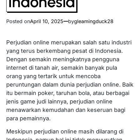
Indonesia
Posted on
April 10, 2025
by
gleamingduck28
Perjudian online merupakan salah satu industri
yang terus berkembang pesat di Indonesia.
Dengan semakin meningkatnya pengguna
internet di tanah air, semakin banyak pula
orang yang tertarik untuk mencoba
peruntungan dalam dunia perjudian online. Baik
itu bermain poker, taruhan bola, atau berbagai
jenis game judi lainnya, perjudian online
menawarkan kemudahan dan keseruan bagi
para pemainnya.
Meskipun perjudian online masih dilarang di
Indonesia, namun hal ini tidak menyurutkan