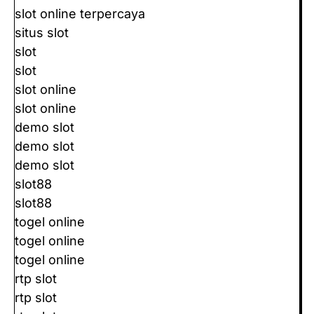
slot online terpercaya
situs slot
slot
slot
slot online
slot online
demo slot
demo slot
demo slot
slot88
slot88
togel online
togel online
togel online
rtp slot
rtp slot