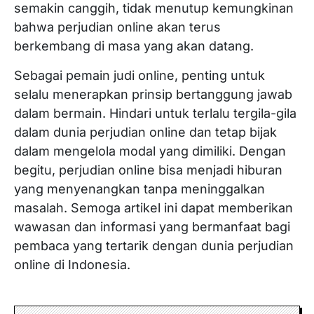
semakin canggih, tidak menutup kemungkinan
bahwa perjudian online akan terus
berkembang di masa yang akan datang.
Sebagai pemain judi online, penting untuk
selalu menerapkan prinsip bertanggung jawab
dalam bermain. Hindari untuk terlalu tergila-gila
dalam dunia perjudian online dan tetap bijak
dalam mengelola modal yang dimiliki. Dengan
begitu, perjudian online bisa menjadi hiburan
yang menyenangkan tanpa meninggalkan
masalah. Semoga artikel ini dapat memberikan
wawasan dan informasi yang bermanfaat bagi
pembaca yang tertarik dengan dunia perjudian
online di Indonesia.