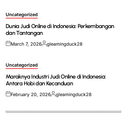
Posted
Uncategorized
in
Dunia Judi Online di Indonesia: Perkembangan
dan Tantangan
Posted
Posted
March 7, 2026
gleamingduck28
on
by
Posted
Uncategorized
in
Maraknya Industri Judi Online di Indonesia:
Antara Hobi dan Kecanduan
Posted
Posted
February 20, 2026
gleamingduck28
on
by