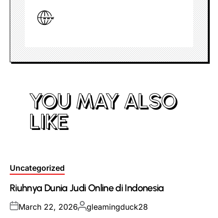
YOU MAY ALSO
LIKE
Posted
Uncategorized
in
Riuhnya Dunia Judi Online di Indonesia
Posted
Posted
March 22, 2026
gleamingduck28
on
by