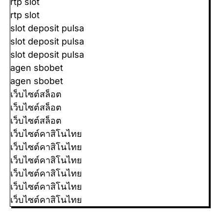
rtp slot
rtp slot
slot deposit pulsa
slot deposit pulsa
slot deposit pulsa
agen sbobet
agen sbobet
เว็บไซต์สล็อต
เว็บไซต์สล็อต
เว็บไซต์สล็อต
เว็บไซต์คาสิโนไทย
เว็บไซต์คาสิโนไทย
เว็บไซต์คาสิโนไทย
เว็บไซต์คาสิโนไทย
เว็บไซต์คาสิโนไทย
เว็บไซต์คาสิโนไทย