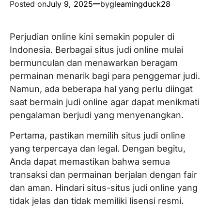
Posted on
July 9, 2025
by
gleamingduck28
Perjudian online kini semakin populer di
Indonesia. Berbagai situs judi online mulai
bermunculan dan menawarkan beragam
permainan menarik bagi para penggemar judi.
Namun, ada beberapa hal yang perlu diingat
saat bermain judi online agar dapat menikmati
pengalaman berjudi yang menyenangkan.
Pertama, pastikan memilih situs judi online
yang terpercaya dan legal. Dengan begitu,
Anda dapat memastikan bahwa semua
transaksi dan permainan berjalan dengan fair
dan aman. Hindari situs-situs judi online yang
tidak jelas dan tidak memiliki lisensi resmi.