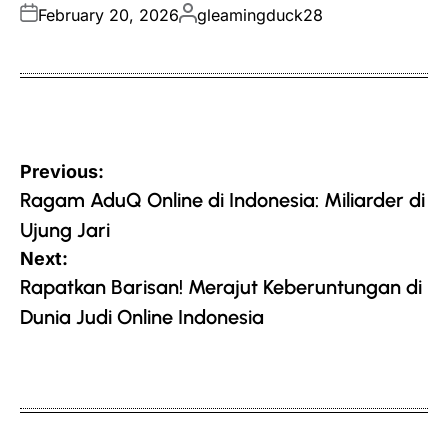
Posted
Posted
February 20, 2026
gleamingduck28
on
by
Post
Previous:
navigation
Ragam AduQ Online di Indonesia: Miliarder di
Ujung Jari
Next:
Rapatkan Barisan! Merajut Keberuntungan di
Dunia Judi Online Indonesia