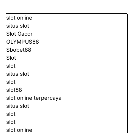
slot online
situs slot
Slot Gacor
OLYMPUS88
Sbobet88
Slot
slot
situs slot
slot
slot88
slot online terpercaya
situs slot
slot
slot
slot online