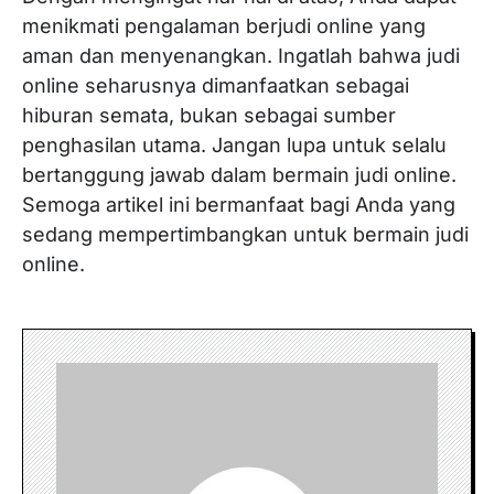
menikmati pengalaman berjudi online yang
aman dan menyenangkan. Ingatlah bahwa judi
online seharusnya dimanfaatkan sebagai
hiburan semata, bukan sebagai sumber
penghasilan utama. Jangan lupa untuk selalu
bertanggung jawab dalam bermain judi online.
Semoga artikel ini bermanfaat bagi Anda yang
sedang mempertimbangkan untuk bermain judi
online.