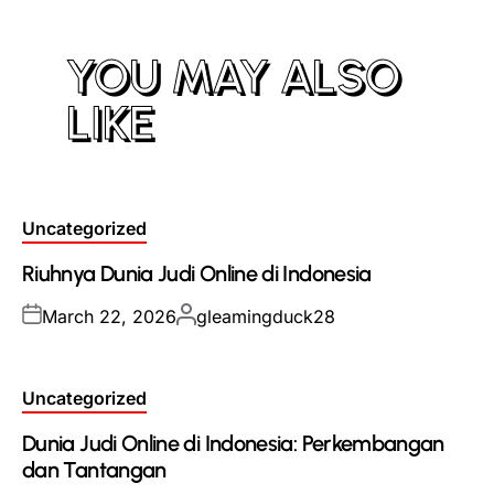
YOU MAY ALSO
LIKE
Posted
Uncategorized
in
Riuhnya Dunia Judi Online di Indonesia
Posted
Posted
March 22, 2026
gleamingduck28
on
by
Posted
Uncategorized
in
Dunia Judi Online di Indonesia: Perkembangan
dan Tantangan