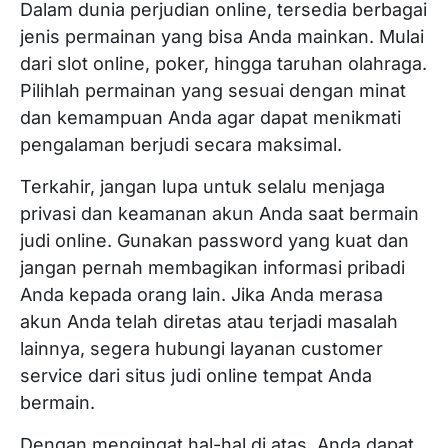
Dalam dunia perjudian online, tersedia berbagai
jenis permainan yang bisa Anda mainkan. Mulai
dari slot online, poker, hingga taruhan olahraga.
Pilihlah permainan yang sesuai dengan minat
dan kemampuan Anda agar dapat menikmati
pengalaman berjudi secara maksimal.
Terkahir, jangan lupa untuk selalu menjaga
privasi dan keamanan akun Anda saat bermain
judi online. Gunakan password yang kuat dan
jangan pernah membagikan informasi pribadi
Anda kepada orang lain. Jika Anda merasa
akun Anda telah diretas atau terjadi masalah
lainnya, segera hubungi layanan customer
service dari situs judi online tempat Anda
bermain.
Dengan mengingat hal-hal di atas, Anda dapat