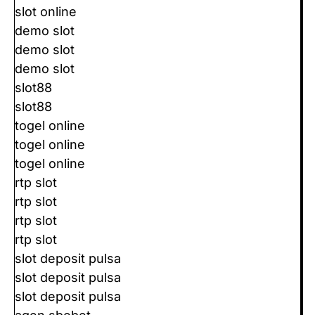
slot online
demo slot
demo slot
demo slot
slot88
slot88
togel online
togel online
togel online
rtp slot
rtp slot
rtp slot
rtp slot
slot deposit pulsa
slot deposit pulsa
slot deposit pulsa