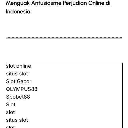
Menguak Antusiasme Perjudian Online di
Indonesia
slot online
situs slot
Slot Gacor
OLYMPUS88
Sbobet88
Slot
slot
situs slot
slot