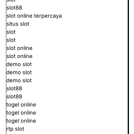
slot88
slot online terpercaya
situs slot
slot
slot
slot online
slot online
demo slot
demo slot
demo slot
slot88
slot88
togel online
togel online
togel online
rtp slot