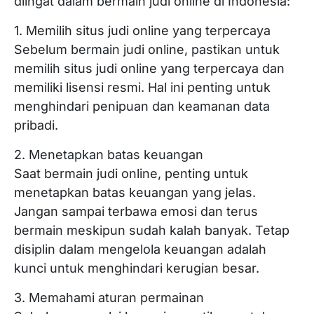
diingat dalam bermain judi online di Indonesia:
1. Memilih situs judi online yang terpercaya
Sebelum bermain judi online, pastikan untuk
memilih situs judi online yang terpercaya dan
memiliki lisensi resmi. Hal ini penting untuk
menghindari penipuan dan keamanan data
pribadi.
2. Menetapkan batas keuangan
Saat bermain judi online, penting untuk
menetapkan batas keuangan yang jelas.
Jangan sampai terbawa emosi dan terus
bermain meskipun sudah kalah banyak. Tetap
disiplin dalam mengelola keuangan adalah
kunci untuk menghindari kerugian besar.
3. Memahami aturan permainan