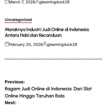
Posted
Posted
March 7, 2026
gleamingduck28
on
by
Posted
Uncategorized
in
Maraknya Industri Judi Online di Indonesia:
Antara Hobi dan Kecanduan
Posted
Posted
February 20, 2026
gleamingduck28
on
by
Post
Previous:
navigation
Ragam Judi Online di Indonesia: Dari Slot
Online Hingga Taruhan Bola
Next: